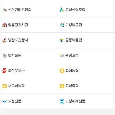
선거관리위원회
고성산림조합
엄홍길전시관
고성박물관
당항포관광지
공룡박물관
탈박물관
관광고성
고성우체국
고성농협
새고성농협
고성축협
고성신문
고성미래신문