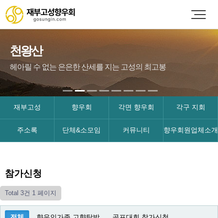
천왕산
헤아릴 수 없는 은은한 산세를 지는 고성의 최고봉
재부고성
향우회
각면 향우회
각구 지회
주소록
단체&소모임
커뮤니티
향우회원업체소개
참가신청
Total 3건
1 페이지
전체
향우인가족 고향탐방
골프대회 참가신청