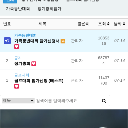
가족등반대회
정기총회참가
번호
제목
글쓴이
조회
날짜
가족등반대회
10853
관리자
07-14
가족등반대회 참가신청서
16
68787
공지
2
관리자
07-14
4
정기총회
골프대회
11437
1
관리자
07-14
골프대회 참가신청 (테스트)
700