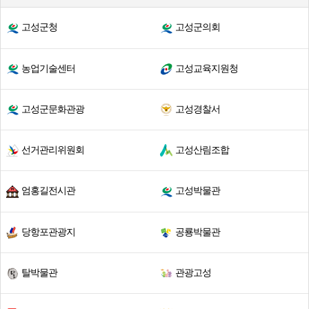
고성군청
고성군의회
농업기술센터
고성교육지원청
고성군문화관광
고성경찰서
선거관리위원회
고성산림조합
엄홍길전시관
고성박물관
당항포관광지
공룡박물관
탈박물관
관광고성