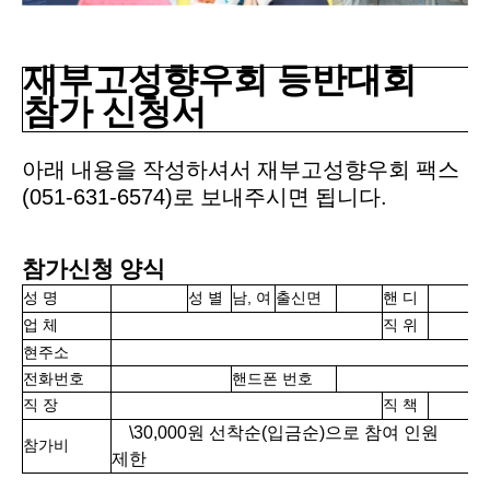
재부고성향우회 등반대회
참가 신청서
아래 내용을 작성하셔서 재부고성향우회 팩스
(051-631-6574)
로 보내주시면 됩니다
.
참가신청 양식
,
성 명
성 별
남
여
출신면
핸 디
업 체
직 위
현주소
전화번호
핸드폰 번호
직 장
직 책
\30,000
원 선착순
(
입금순
)
으로 참여 인원
참가비
제한