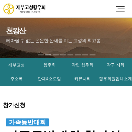
천왕산
헤아릴 수 없는 은은한 산세를 지는 고성의 최고봉
재부고성
향우회
각면 향우회
각구 지회
주소록
단체&소모임
커뮤니티
향우회원업체소개
참가신청
가족등반대회