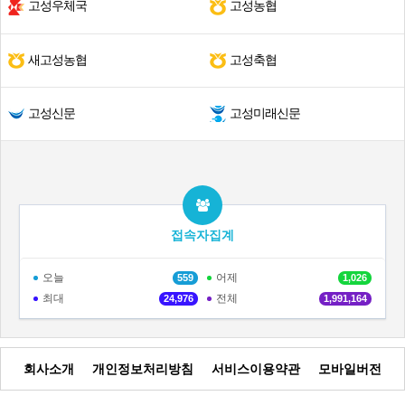
고성우체국
고성농협
새고성농협
고성축협
고성신문
고성미래신문
접속자집계
오늘
어제
559
1,026
최대
전체
24,976
1,991,164
회사소개
개인정보처리방침
서비스이용약관
모바일버전