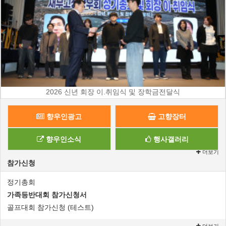
2026 신년 회장 이.취임식 및 장학금전달식
향우인광고
고향장터
향우인소식
행사갤러리
더보기
참가신청
정기총회
가족등반대회 참가신청서
골프대회 참가신청 (테스트)
더보기