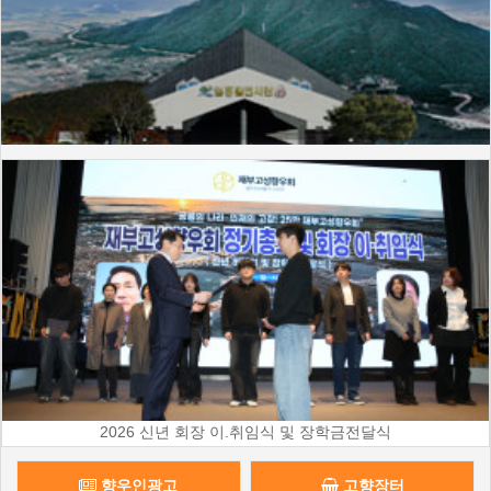
2026 신년 회장 이.취임식 및 장학금전달식
향우인광고
고향장터