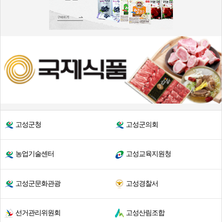
고성군청
고성군의회
농업기술센터
고성교육지원청
고성군문화관광
고성경찰서
선거관리위원회
고성산림조합