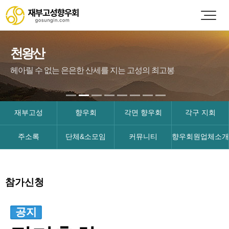
천왕산
헤아릴 수 없는 은은한 산세를 지는 고성의 최고봉
재부고성
향우회
각면 향우회
각구 지회
주소록
단체&소모임
커뮤니티
향우회원업체소개
참가신청
공지