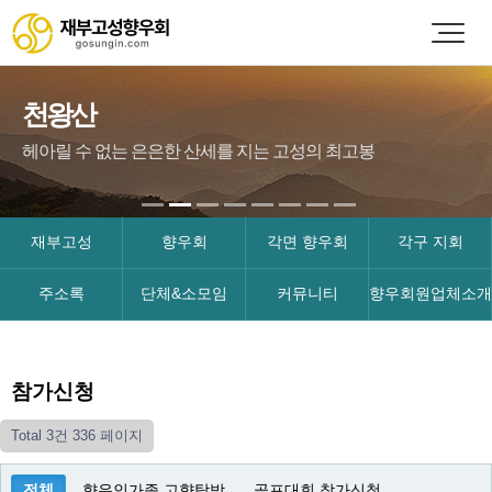
천왕산
헤아릴 수 없는 은은한 산세를 지는 고성의 최고봉
재부고성
향우회
각면 향우회
각구 지회
주소록
단체&소모임
커뮤니티
향우회원업체소개
참가신청
Total 3건
336 페이지
전체
향우인가족 고향탐방
골프대회 참가신청