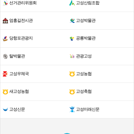
선거관리위원회
고성산림조합
엄홍길전시관
고성박물관
당항포관광지
공룡박물관
탈박물관
관광고성
고성우체국
고성농협
새고성농협
고성축협
고성신문
고성미래신문