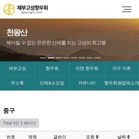
천왕산
헤아릴 수 없는 은은한 산세를 지는 고성의 최고봉
재부고성
향우회
각면 향우회
각구 지회
주소록
단체&소모임
커뮤니티
향우회원업체소개
중구
Total 0건
1 페이지
번호
제목
글쓴이
조회
날짜