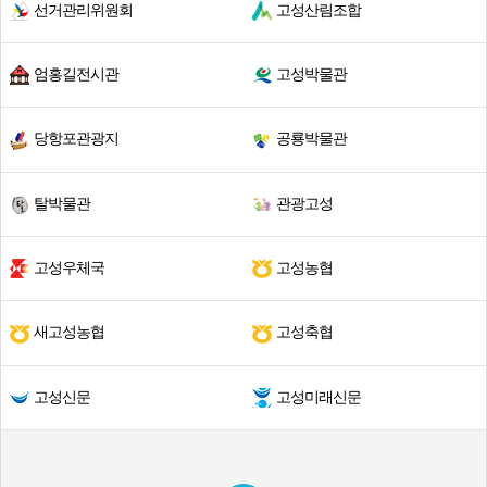
선거관리위원회
고성산림조합
엄홍길전시관
고성박물관
당항포관광지
공룡박물관
탈박물관
관광고성
고성우체국
고성농협
새고성농협
고성축협
고성신문
고성미래신문