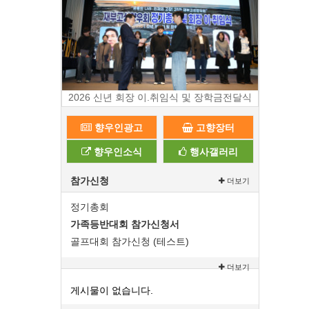
2026 신년 회장 이.취임식 및 장학금전달식
향우인광고
고향장터
향우인소식
행사갤러리
참가신청
더보기
정기총회
가족등반대회 참가신청서
골프대회 참가신청 (테스트)
더보기
게시물이 없습니다.