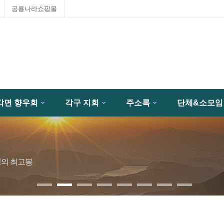
공룡나라쇼핑몰
각면 향우회
각구 지회
주소록
단체&소모임
성의 최고봉