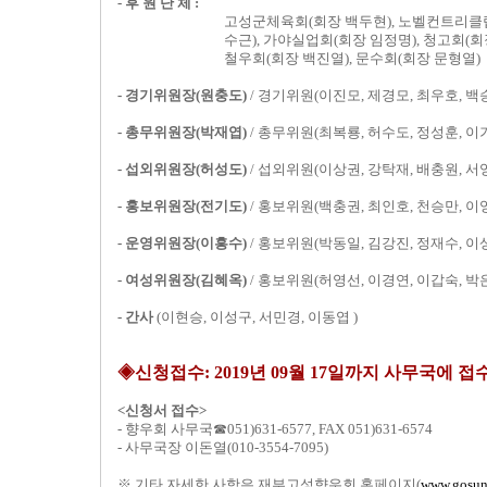
- 후 원 단 체 :
고성군체육회(회장 백두현), 노벨컨트리클럽(
수근), 가야실업회(회장 임정명), 청고회(회
철우회(회장 백진열), 문수회(회장 문형열)
- 경기위원장(원충도)
/ 경기위원(이진모, 제경모, 최우호, 백
- 총무위원장(박재엽)
/ 총무위원(최복룡, 허수도, 정성훈, 이
- 섭외위원장(허성도)
/ 섭외위원(이상권, 강탁재, 배충원, 서
- 홍보위원장(전기도)
/ 홍보위원(백충권, 최인호, 천승만, 이
- 운영위원장(이흥수)
/ 홍보위원(박동일, 김강진, 정재수, 이
- 여성위원장(김혜옥)
/ 홍보위원(허영선, 이경연, 이갑숙, 박
- 간사
(이현승, 이성구, 서민경, 이동엽 )
◈신청접수: 2019년 09월 17일까지 사무국에 
<신청서 접수>
- 향우회 사무국☎051)631-6577, FAX 051)631-6574
- 사무국장 이돈열(010-3554-7095)
※ 기타 자세한 사항은 재부고성향우회 홈페이지(
www.gosun