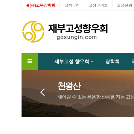
(재)고우장학회
고성군청
고성군의회
고성관광
재부고성 향우회
장학회
하위분류
천왕산
헤아릴 수 없는 은은한 산세를 지는 고