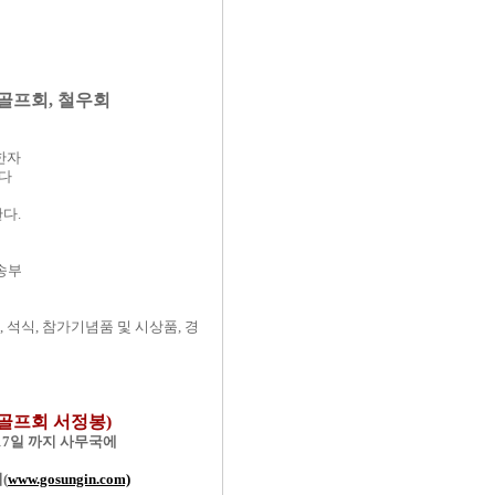
천골프회, 철우회
한자
한다
다.
로송부
, 석식, 참가기념품 및 시상품, 경
고성골프회 서정봉)
 17일 까지 사무국에
(
www.gosungin.com)