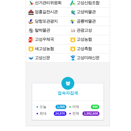
선거관리위원회
고성산림조합
엄홍길전시관
고성박물관
당항포관광지
공룡박물관
탈박물관
관광고성
고성우체국
고성농협
새고성농협
고성축협
고성신문
고성미래신문
접속자집계
오늘
어제
1,005
998
최대
전체
24,976
1,992,608