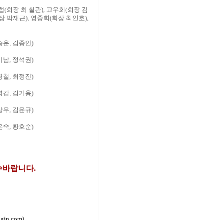
회장 최 칠관), 고우회(회장 김
장 박재근), 영중회(회장 최인호),
승운, 김종인)
기남, 정석권)
영철, 최정진)
영갑, 김기용)
상우, 김윤규)
은숙, 황호순)
접수바랍니다.
gin.com)