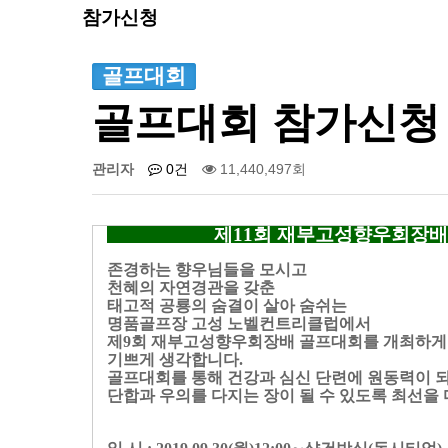
참가신청
골프대회
골프대회 참가신청 
관리자
0건
11,440,497회
제11회 재부고성향우회장배
존경하는 향우님들을 모시고
천혜의 자연경관을 갖춘
태고적 공룡의 숨결이 살아 숨쉬는
명품골프장 고성 노벨컨트리클럽에서
제9회 재부고성향우회장배 골프대회를 개최하게
기쁘게 생각합니다.
골프대회를 통해 건강과 심신 단련에 원동력이 되
단합과 우의를 다지는 장이 될 수 있도록 최선을 