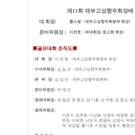
제11회 재부고성향우회장배
대 회장:
황소용〈재부고성향우회본부 회장〉
준비위원장 :
지천호〈부대회장, 청고회 회장>
▣골프대회 조직도▣
- 대 회 장 :
서 정 봉〈재부고성향우회본부 회장〉
-
수석부회장 :
김 실 곤〈재부고성향우회본부〉
-
본 부 장 :
김 성 만〈재부고성향우회본부〉
-
준비위원장 :
박 재 근
- 명예대회장 :
최 칠관, 제 종모, 남 기홍, 강 무웅, 정 창교, 
- 명예위원장 :
이준수, 정추회, 이상봉, 안광부, 박창학, 윤
춘한, 이재호, 서보석, 류용태, 김영식, 박재
제, 박갑열, 홍기호, 이창열, 정동수, 황명근