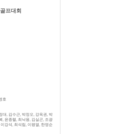
 골프대회
최영호
정대, 김수근, 박정오, 강옥권, 박
복, 윤종렬, 최낙용, 김실곤, 조광
, 이강석, 최석림, 이평열, 한영순