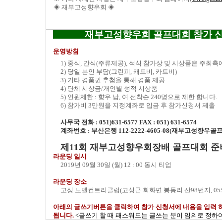
◈ 재부고성향우회 ◈
재부고성향우회 골프대회 참가 
운영방침
1) 중식, 간식(주류제공), 석식 참가상 및 시상품은 주최
2) 당일 본인 부담(그린피, 캐드비, 카트비)
3) 기타 경품권 추첨을 통해 경품 제공
4) 단체 시상금/개인별 성적 시상품
5) 인원제한 : 향우 남, 여 선착순 240명으로 제한 합니다.
6) 참가비 3만원을 지정계좌로 입금 후 참가신청서 제출
사무국 전화 : 051)631-6577 FAX : 051) 631-6574
계좌번호 : 부산은행 112-2222-4605-08(재부고성향우골
제11회 재부고성향우회장배 골프대회 
라운딩 일시
2019년 09월 30일 (월) 12 : 00 동시 티업
라운딩 장소
고성 노벨컨트리클럽(고성군 회화면 봉동리 산98번지, 055-6
아래의 글쓰기버튼을 클릭하여 참가 신청서에 내용을 입력 
됩니다.
<글쓰기 할 때 패스워드는 글쓰는 분이 임의로 정하여