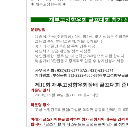
◈ 재부고성향우회 ◈
재부고성향우회 골프대회 참가 
운영방침
1) 중식, 간식(주류제공), 석식 참가상 및 시상품은 주최
2) 당일 본인 부담(그린피, 캐드비, 카트비)
3) 기타 경품권 추첨을 통해 경품 제공
4) 단체 시상금/개인별 성적 시상품
5) 인원제한 : 향우 남, 여 선착순 240명으로 제한 합니다.
6) 참가비 3만원을 지정계좌로 입금 후 참가신청서 제출
사무국 전화 : 051)631-6577 FAX : 051) 631-6574
계좌번호 : 부산은행 112-2222-4605-08(재부고성향우골
제11회 재부고성향우회장배 골프대회 
라운딩 일시
2019년 09월 30일 (월) 12 : 00 동시 티업
라운딩 장소
고성 노벨컨트리클럽(고성군 회화면 봉동리 산98번지, 055-6
아래의 글쓰기버튼을 클릭하여 참가 신청서에 내용을 입력 
됩니다.
<글쓰기 할 때 패스워드는 글쓰는 분이 임의로 정하여