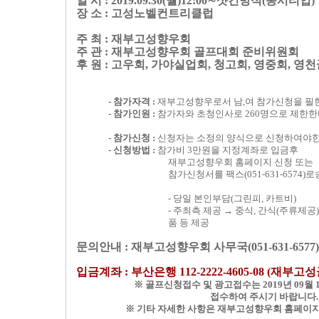
일 시 : 2019.09.30(월)12:00∼샷건방식(동시티업)
장 소 : 고성노벨컨트리클럽
주 최 : 재부고성향우회
주 관 : 재부고성향우회 골프대회 준비위원회
후 원 : 고우회, 가야실업회, 청고회, 영중회, 영
- 참가자격 :
재부고성향우로서 남,여 참가신청을 필
- 참가인원 :
참가자와 초청인사로 260명으로 제한
- 참가신청 :
신청자는 소정의 양식으로 신청하여야한
- 신청방법 :
참가비 3만원을 지정계좌로 입금후
재부고성향우회 홈페이지 신청 또는
참가신청서를 팩스(051-631-6574)
- 당일 본인부담(그린피, 카트비)
- 주최측 제공 → 중식, 간식(주류제공)
품 등 제공
문의안내 : 재부고성향우회 사무국(051-631-6577)
입금계좌 : 부산은행 112-2222-4605-08 (재부
※ 골프신청접수 및 광고접수는 2019년 09월
접수하여 주시기 바랍니다.
※ 기타 자세한 사항은 재부고성향우회 홈페이지