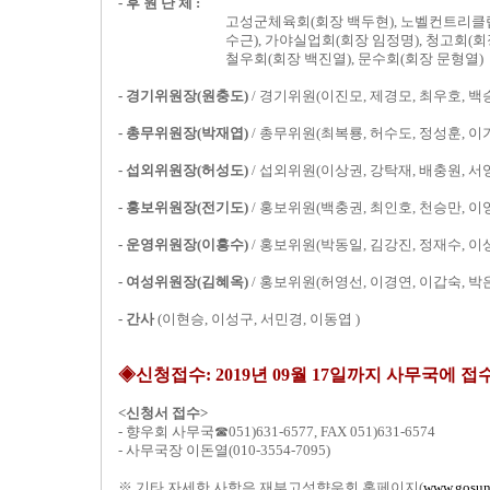
- 후 원 단 체 :
고성군체육회(회장 백두현), 노벨컨트리클럽(
수근), 가야실업회(회장 임정명), 청고회(회
철우회(회장 백진열), 문수회(회장 문형열)
- 경기위원장(원충도)
/ 경기위원(이진모, 제경모, 최우호, 백
- 총무위원장(박재엽)
/ 총무위원(최복룡, 허수도, 정성훈, 이
- 섭외위원장(허성도)
/ 섭외위원(이상권, 강탁재, 배충원, 서
- 홍보위원장(전기도)
/ 홍보위원(백충권, 최인호, 천승만, 이
- 운영위원장(이흥수)
/ 홍보위원(박동일, 김강진, 정재수, 이
- 여성위원장(김혜옥)
/ 홍보위원(허영선, 이경연, 이갑숙, 박
- 간사
(이현승, 이성구, 서민경, 이동엽 )
◈신청접수: 2019년 09월 17일까지 사무국에 
<신청서 접수>
- 향우회 사무국☎051)631-6577, FAX 051)631-6574
- 사무국장 이돈열(010-3554-7095)
※ 기타 자세한 사항은 재부고성향우회 홈페이지(
www.gosun