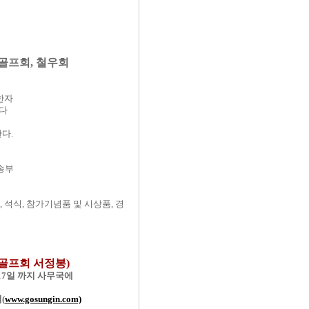
천골프회, 철우회
한자
한다
다.
로송부
, 석식, 참가기념품 및 시상품, 경
고성골프회 서정봉)
 17일 까지 사무국에
(
www.gosungin.com)