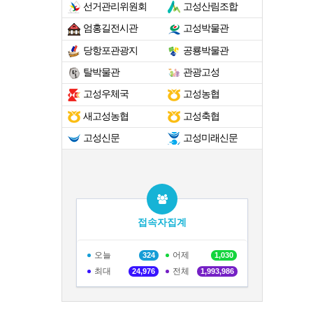
선거관리위원회
고성산림조합
엄홍길전시관
고성박물관
당항포관광지
공룡박물관
탈박물관
관광고성
고성우체국
고성농협
새고성농협
고성축협
고성신문
고성미래신문
접속자집계
오늘
어제
324
1,030
최대
전체
24,976
1,993,986