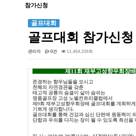
참가신청
골프대회
골프대회 참가신청 
관리자
0건
11,454,226회
제11회 재부고성향우회장배
존경하는 향우님들을 모시고
천혜의 자연경관을 갖춘
태고적 공룡의 숨결이 살아 숨쉬는
명품골프장 고성 노벨컨트리클럽에서
제9회 재부고성향우회장배 골프대회를 개최하게
기쁘게 생각합니다.
골프대회를 통해 건강과 심신 단련에 원동력이 되
단합과 우의를 다지는 장이 될 수 있도록 최선을 