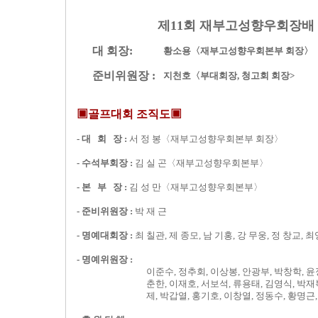
제11회 재부고성향우회장배
대 회장:
황소용〈재부고성향우회본부 회장〉
준비위원장 :
지천호〈부대회장, 청고회 회장>
▣골프대회 조직도▣
- 대 회 장 :
서 정 봉〈재부고성향우회본부 회장〉
-
수석부회장 :
김 실 곤〈재부고성향우회본부〉
-
본 부 장 :
김 성 만〈재부고성향우회본부〉
-
준비위원장 :
박 재 근
- 명예대회장 :
최 칠관, 제 종모, 남 기홍, 강 무웅, 정 창교, 
- 명예위원장 :
이준수, 정추회, 이상봉, 안광부, 박창학, 윤
춘한, 이재호, 서보석, 류용태, 김영식, 박재
제, 박갑열, 홍기호, 이창열, 정동수, 황명근