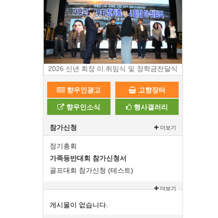
2026 신년 회장 이.취임식 및 장학금전달식
향우인광고
고향장터
향우인소식
행사갤러리
참가신청
더보기
정기총회
가족등반대회 참가신청서
골프대회 참가신청 (테스트)
더보기
게시물이 없습니다.