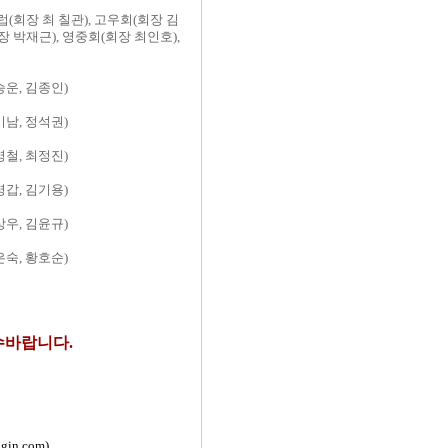
회장 최 칠관), 고우회(회장 김
장 박재근), 영중회(회장 최인호),
승운, 김종인)
기남, 정석권)
영철, 최정진)
영갑, 김기용)
상우, 김윤규)
은숙, 황호순)
접수바랍니다.
gin.com)