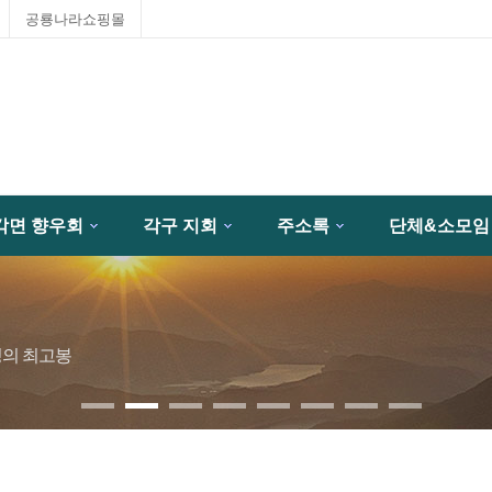
공룡나라쇼핑몰
각면 향우회
각구 지회
주소록
단체&소모임
성의 최고봉