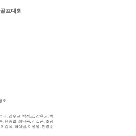
 골프대회
최영호
정대, 김수근, 박정오, 강옥권, 박
복, 윤종렬, 최낙용, 김실곤, 조광
, 이강석, 최석림, 이평열, 한영순