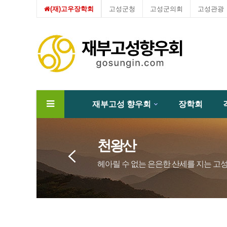
(재)고우장학회
고성군청
고성군의회
고성관광
재부고성 향우회
장학회
하위분류
천왕산
헤아릴 수 없는 은은한 산세를 지는 고