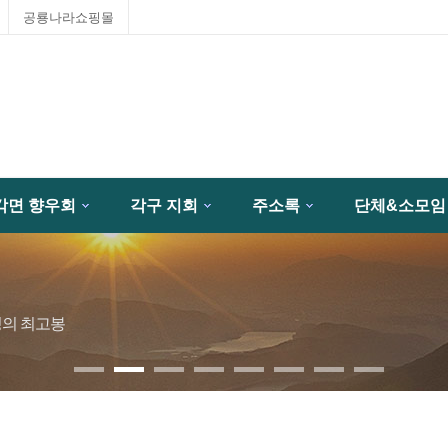
공룡나라쇼핑몰
각면 향우회
각구 지회
주소록
단체&소모임
성의 최고봉