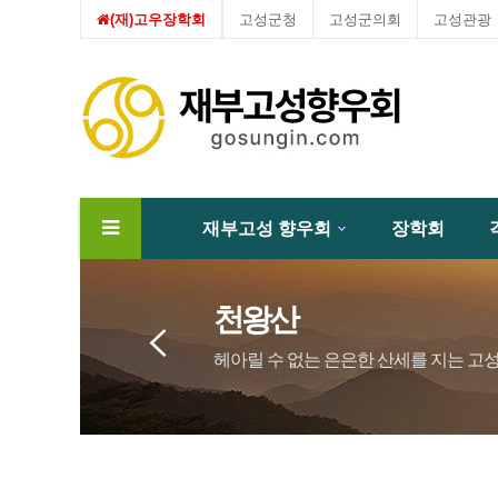
(재)고우장학회
고성군청
고성군의회
고성관광
재부고성 향우회
장학회
하위분류
천왕산
헤아릴 수 없는 은은한 산세를 지는 고