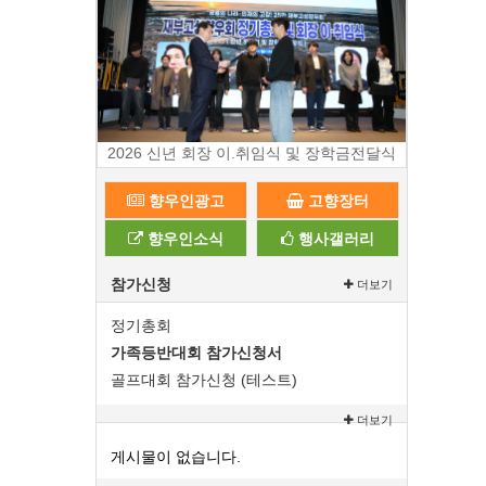
2026 신년 회장 이.취임식 및 장학금전달식
향우인광고
고향장터
향우인소식
행사갤러리
참가신청
더보기
정기총회
가족등반대회 참가신청서
골프대회 참가신청 (테스트)
더보기
게시물이 없습니다.