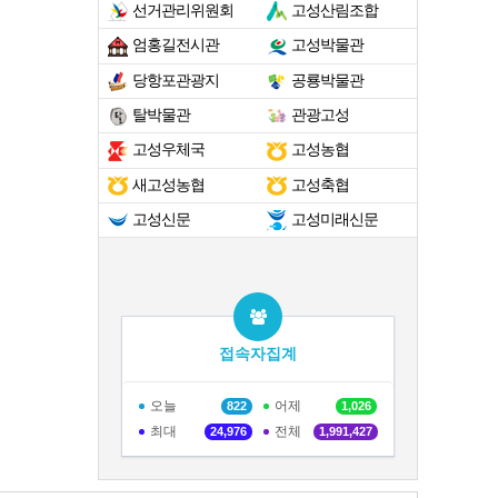
선거관리위원회
고성산림조합
엄홍길전시관
고성박물관
당항포관광지
공룡박물관
탈박물관
관광고성
고성우체국
고성농협
새고성농협
고성축협
고성신문
고성미래신문
접속자집계
오늘
어제
822
1,026
최대
전체
24,976
1,991,427