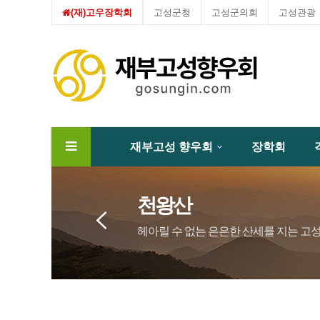
(재)고우장학회
고성군청
고성군의회
고성관광
재부고성 향우회
장학회
하위분류
천왕산
헤아릴 수 없는 은은한 산세를 지는 고