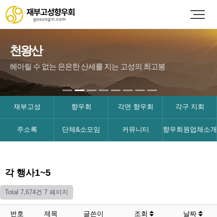
천왕산
헤아릴 수 없는 은은한 산세를 지는 고성의 최고봉
재부고성
향우회
각면 향우회
각구 지회
주소록
단체&소모임
커뮤니티
향우회원업체소개
각 행사1~5
Total 7,674건
7 페이지
번호
제목
글쓴이
조회
날짜