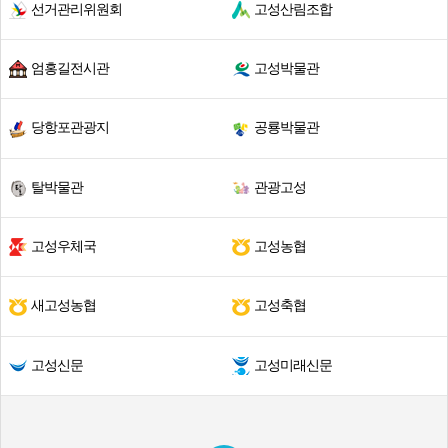
선거관리위원회
고성산림조합
엄홍길전시관
고성박물관
당항포관광지
공룡박물관
탈박물관
관광고성
고성우체국
고성농협
새고성농협
고성축협
고성신문
고성미래신문