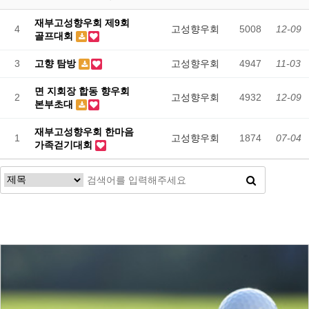
재부고성향우회 제9회
4
고성향우회
5008
12-09
골프대회
3
고향 탐방
고성향우회
4947
11-03
면 지회장 합동 향우회
2
고성향우회
4932
12-09
본부초대
재부고성향우회 한마음
1
고성향우회
1874
07-04
가족걷기대회