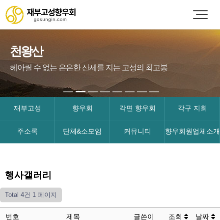
천왕산
헤아릴 수 없는 은은한 산세를 지는 고성의 최고봉
재부고성
향우회
각면 향우회
각구 지회
주소록
단체&소모임
커뮤니티
향우회원업체소개
행사갤러리
Total 4건
1 페이지
번호
제목
글쓴이
조회
날짜