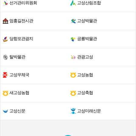
선거관리위원회
고성산림조합
엄홍길전시관
고성박물관
당항포관광지
공룡박물관
탈박물관
관광고성
고성우체국
고성농협
새고성농협
고성축협
고성신문
고성미래신문