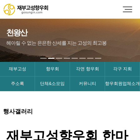
천왕산
헤아릴 수 없는 은은한 산세를 지는 고성의 최고봉
재부고성
향우회
각면 향우회
각구 지회
주소록
단체&소모임
커뮤니티
향우회원업체소개
행사갤러리
재부고성향우회 한마