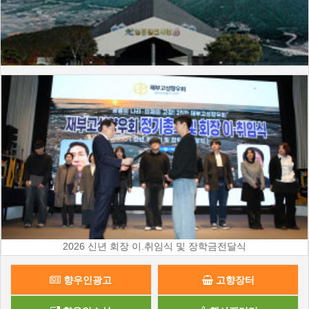
2026 신년 회장 이.취임식 및 장학금전달식
향우인광고
고향장터