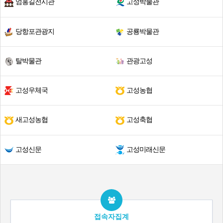
엄홍길전시관
고성박물관
당항포관광지
공룡박물관
탈박물관
관광고성
고성우체국
고성농협
새고성농협
고성축협
고성신문
고성미래신문
접속자집계